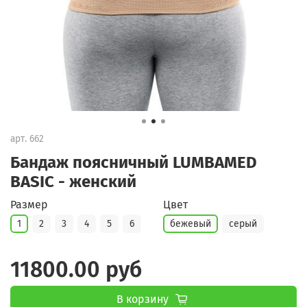
арт.
662
Бандаж поясничный LUMBAMED
BASIC - женский
Размер
Цвет
1
2
3
4
5
6
бежевый
серый
11800.00 руб
В корзину