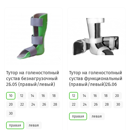
Тутор на голеностопный
Тутор на голеностопный
сустав безнагрузочный
сустав функциональный
2Б.05 (правый/левый)
(правый/левый)2Б.06
10
12
14
16
18
12
14
16
18
20
20
22
24
26
28
22
24
26
28
30
30
правая
левая
правая
левая