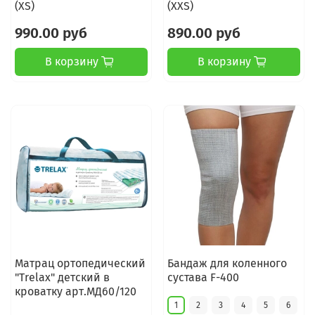
(XS)
(XXS)
990.00 руб
890.00 руб
В корзину
В корзину
Матрац ортопедический
Бандаж для коленного
"Trelax" детский в
сустава F-400
кроватку арт.МД60/120
1
2
3
4
5
6