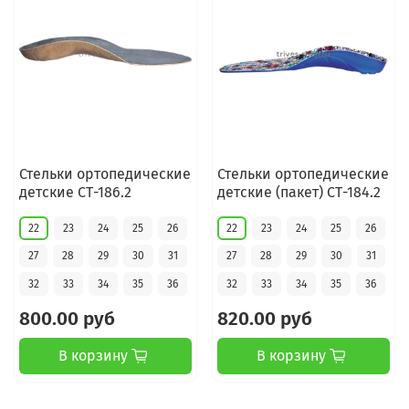
Стельки ортопедические
Стельки ортопедические
детские СТ-186.2
детские (пакет) СТ-184.2
22
23
24
25
26
22
23
24
25
26
27
28
29
30
31
27
28
29
30
31
32
33
34
35
36
32
33
34
35
36
800.00 руб
820.00 руб
В корзину
В корзину