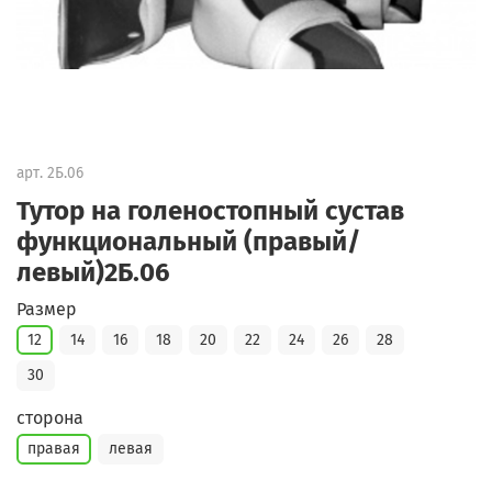
арт.
2Б.06
Тутор на голеностопный сустав
функциональный (правый/
левый)2Б.06
Размер
12
14
16
18
20
22
24
26
28
30
сторона
правая
левая