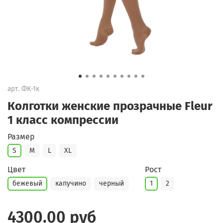
арт.
ФК-1к
Колготки женские прозрачные Fleur
1 класс компрессии
Размер
S
M
L
XL
Цвет
Рост
бежевый
капучино
черный
1
2
4300.00 руб