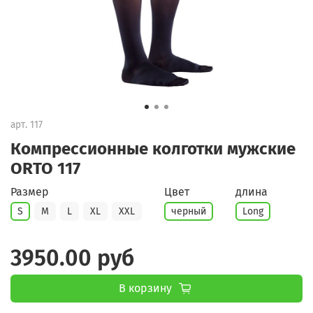
арт.
117
Компрессионные колготки мужские
ORTO 117
Размер
Цвет
длина
S
M
L
XL
XXL
черный
Long
3950.00 руб
В корзину