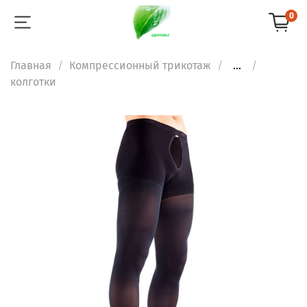
0
Главная
Компрессионный трикотаж
...
колготки