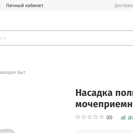
а
Личный кабинет
Доставка
чающие быт
Насадка пол
мочеприемни
(0)
Д