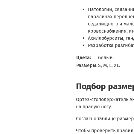
Патологии, связанн
параличах передне
седалищного и мал
кровоснабжения, ин
Ахиллобурситы, тен
Разработка разгиба
Цвета:
белый.
Размеры:
S, M, L, XL.
Подбор разме
Ортез-стоподержатель AF
на правую ногу.
Согласно таблице разме
Чтобы проверить правил