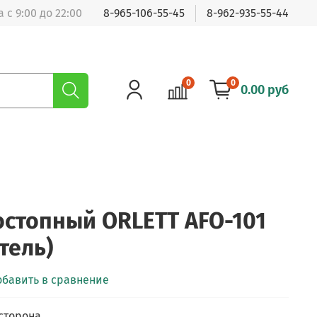
 с 9:00 до 22:00
8-965-106-55-45
8-962-935-55-44
0
0
0.00 руб
остопный ORLETT AFO-101
тель)
обавить в сравнение
сторона