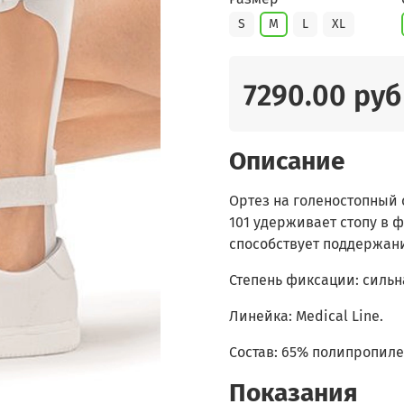
S
M
L
XL
7290.00 руб
Описание
Ортез на голеностопный с
101 удерживает стопу в
способствует поддержани
Степень фиксации: сильн
Линейка: Medical Line.
Состав: 65% полипропиле
Показания