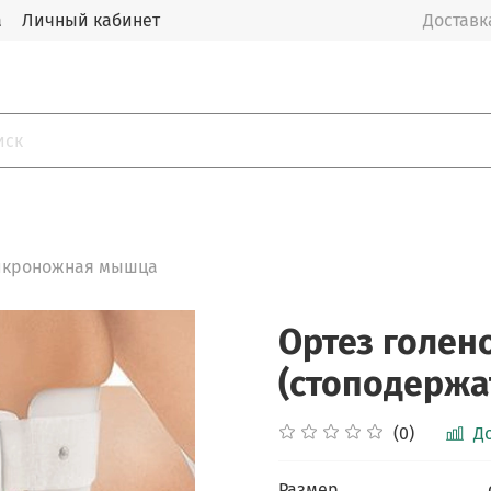
а
Личный кабинет
Доставка
 икроножная мышца
Ортез голен
(стоподержа
(0)
Д
Размер