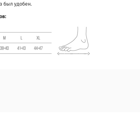
з был удобен.
ов: