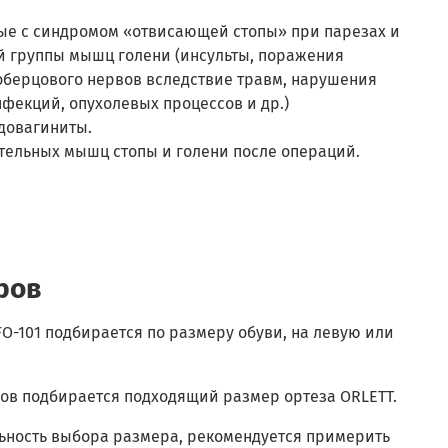
ые с синдромом «отвисающей стопы» при парезах и
й группы мышц голени (инсульты, поражения
оберцового нервов вследствие травм, нарушения
фекций, опухолевых процессов и др.)
довагиниты.
тельных мышц стопы и голени после операций.
ров
O-101 подбирается по размеру обуви, на левую или
ров подбирается подходящий размер ортеза ORLETT.
ьность выбора размера, рекомендуется примерить