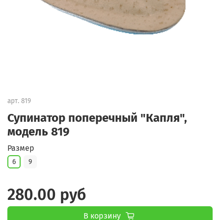
арт.
819
Супинатор поперечный "Капля",
модель 819
Размер
6
9
280.00 руб
В корзину