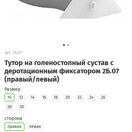
арт.
2Б.07
Тутор на голеностопный сустав с
деротационным фиксатором 2Б.07
(правый/левый)
Размер
10
12
14
16
18
20
22
24
26
28
30
сторона
правая
левая